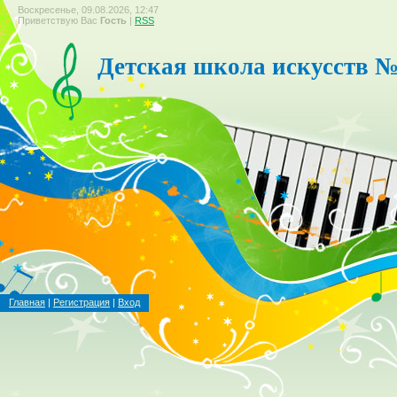
Воскресенье, 09.08.2026, 12:47
Приветствую Вас
Гость
|
RSS
Детская школа искусств №
Главная
|
Регистрация
|
Вход