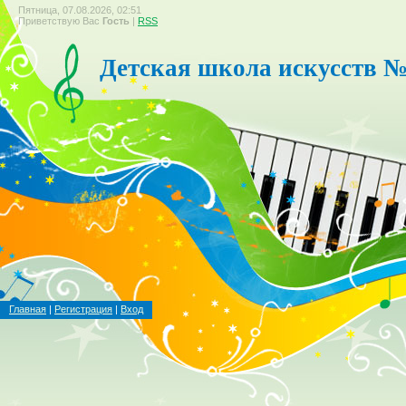
Пятница, 07.08.2026, 02:51
Приветствую Вас
Гость
|
RSS
Детская школа искусств №
Главная
|
Регистрация
|
Вход