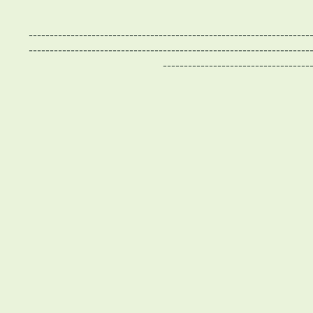
-------------------------------------------------------------------
-------------------------------------------------------------------
-----------------------------------