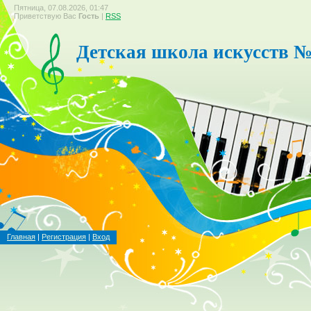
Пятница, 07.08.2026, 01:47
Приветствую Вас
Гость
|
RSS
Детская школа искусств №
Главная
|
Регистрация
|
Вход