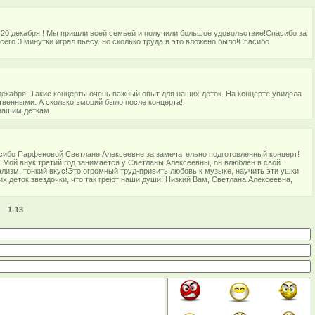
20 декабря ! Мы пришли всей семьей и получили большое удовольствие!Спасибо за
его 3 минутки играл пьесу. но сколько труда в это вложено было!Спасибо
екабря. Такие концерты очень важный опыт для наших деток. На концерте увидела
твенными. А сколько эмоций было после концерта!
 нашим деткам.
асибо Парфеновой Светлане Алексеевне за замечательно подготовленный концерт!
и. Мой внук третий год занимается у Светланы Алексеевны, он влюблен в свой
ализм, тонкий вкус!Это огромный труд-привить любовь к музыке, научить эти ушки
х деток звездочки, что так греют наши души! Низкий Вам, Светлана Алексеевна,
1-13