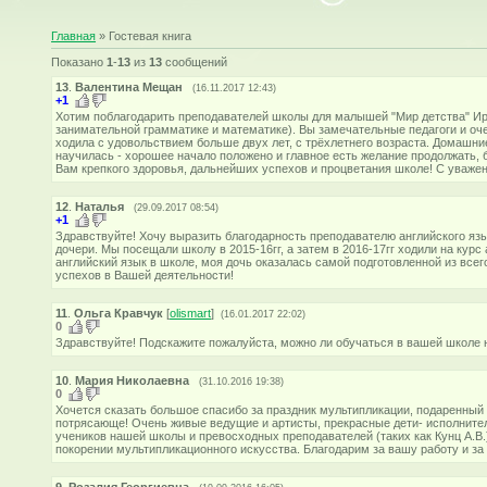
Главная
»
Гостевая книга
Показано
1
-
13
из
13
сообщений
13
.
Валентина Мещан
(16.11.2017 12:43)
+1
Хотим поблагодарить преподавателей школы для малышей "Мир детства" Ири
занимательной грамматике и математике). Вы замечательные педагоги и оч
ходила с удовольствием больше двух лет, с трёхлетнего возраста. Домашни
научилась - хорошее начало положено и главное есть желание продолжать,
Вам крепкого здоровья, дальнейших успехов и процветания школе! С уваже
12
.
Наталья
(29.09.2017 08:54)
+1
Здравствуйте! Хочу выразить благодарность преподавателю английского яз
дочери. Мы посещали школу в 2015-16гг, а затем в 2016-17гг ходили на курс 
английский язык в школе, моя дочь оказалась самой подготовленной из всег
успехов в Вашей деятельности!
11
.
Ольга Кравчук
[
olismart
]
(16.01.2017 22:02)
0
Здравствуйте! Подскажите пожалуйста, можно ли обучаться в вашей школе 
10
.
Мария Николаевна
(31.10.2016 19:38)
0
Хочется сказать большое спасибо за праздник мультипликации, подаренный
потрясающе! Очень живые ведущие и артисты, прекрасные дети- исполнител
учеников нашей школы и превосходных преподавателей (таких как Кунц А.В.)
покорении мультипликационного искусства. Благодарим за вашу работу и за 
9
.
Розалия Георгиевна