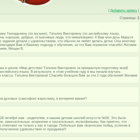
[
Добавить запись
]
Страницы:
1
ну Геннадьевну (по музыке), Татьяну Викторовну (по английскому языку,
ень хорошие, добрые, отзывчивые люди, что немаловажно. К Вам моя дочь Маруся
е задания делала с удовольствием, что обычно не любят делать детки. Она многому
 благодаря Вам и Вашему подходу к обучению, за что Вам огромное спасибо! Желаем
нием, Мещан В.
ыка в школе «Мир детства» Татьяне Викторовне за прекрасную подготовку моей
английского языка. В результате, в этом учебном году в мы начали изучать
о класса. Татьяна Викторовна! Спасибо большое Вам за эти 2 года обучения! Желаем
на духовых (саксофон) взрослому, в вечернее время?
 28 октября нам - родителям, и нашим деткам школой искусств №50. Это было
и, замечательные, искренние и трогательные, мультфильмы. Как приятно, что
 отмечают не только у нас в городе. Побольше вам творческих побед, успехов в
полученное удовольствие от праздника!!!