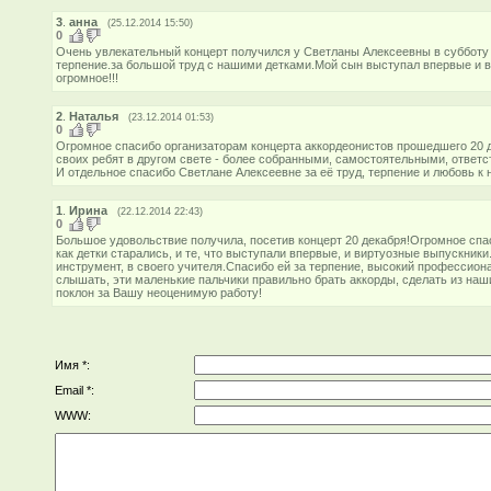
3
.
анна
(25.12.2014 15:50)
0
Очень увлекательный концерт получился у Светланы Алексеевны в субботу 
терпение.за большой труд с нашими детками.Мой сын выступал впервые и вс
огромное!!!
2
.
Наталья
(23.12.2014 01:53)
0
Огромное спасибо организаторам концерта аккордеонистов прошедшего 20 д
своих ребят в другом свете - более собранными, самостоятельными, ответс
И отдельное спасибо Светлане Алексеевне за её труд, терпение и любовь к
1
.
Ирина
(22.12.2014 22:43)
0
Большое удовольствие получила, посетив концерт 20 декабря!Огромное сп
как детки старались, и те, что выступали впервые, и виртуозные выпускник
инструмент, в своего учителя.Спасибо ей за терпение, высокий профессион
слышать, эти маленькие пальчики правильно брать аккорды, сделать из наши
поклон за Вашу неоценимую работу!
Имя *:
Email *:
WWW: