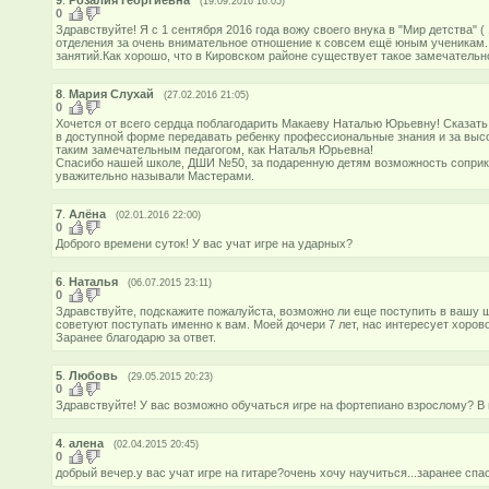
(19.09.2016 16:05)
0
Здравствуйте! Я с 1 сентября 2016 года вожу своего внука в "Мир детства" 
отделения за очень внимательное отношение к совсем ещё юным ученикам.
занятий.Как хорошо, что в Кировском районе существует такое замечатель
8
.
Мария Слухай
(27.02.2016 21:05)
0
Хочется от всего сердца поблагодарить Макаеву Наталью Юрьевну! Сказать -
в доступной форме передавать ребенку профессиональные знания и за выс
таким замечательным педагогом, как Наталья Юрьевна!
Спасибо нашей школе, ДШИ №50, за подаренную детям возможность соприк
уважительно называли Мастерами.
7
.
Алёна
(02.01.2016 22:00)
0
Доброго времени суток! У вас учат игре на ударных?
6
.
Наталья
(06.07.2015 23:11)
0
Здравствуйте, подскажите пожалуйста, возможно ли еще поступить в вашу 
советуют поступать именно к вам. Моей дочери 7 лет, нас интересует хоро
Заранее благодарю за ответ.
5
.
Любовь
(29.05.2015 20:23)
0
Здравствуйте! У вас возможно обучаться игре на фортепиано взрослому? В
4
.
алена
(02.04.2015 20:45)
0
добрый вечер.у вас учат игре на гитаре?очень хочу научиться...заранее спа