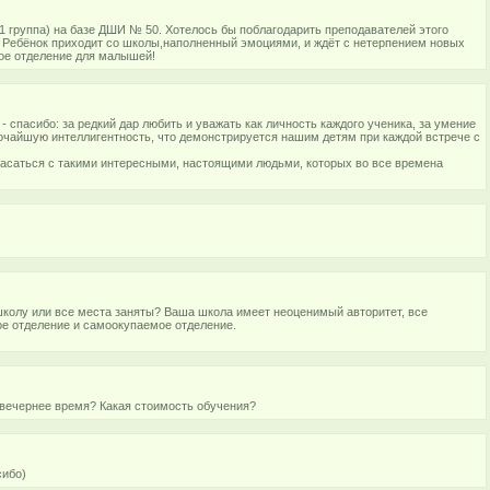
( 1 группа) на базе ДШИ № 50. Хотелось бы поблагодарить преподавателей этого
 Ребёнок приходит со школы,наполненный эмоциями, и ждёт с нетерпением новых
ное отделение для малышей!
 спасибо: за редкий дар любить и уважать как личность каждого ученика, за умение
очайшую интеллигентность, что демонстрируется нашим детям при каждой встрече с
асаться с такими интересными, настоящими людьми, которых во все времена
школу или все места заняты? Ваша школа имеет неоценимый авторитет, все
вое отделение и самоокупаемое отделение.
 вечернее время? Какая стоимость обучения?
сибо)