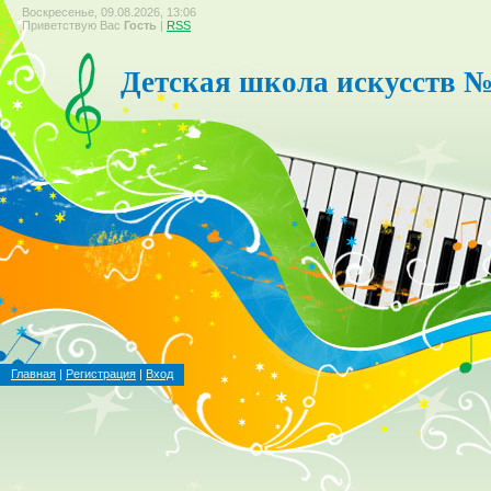
Воскресенье, 09.08.2026, 13:06
Приветствую Вас
Гость
|
RSS
Детская школа искусств №
Главная
|
Регистрация
|
Вход